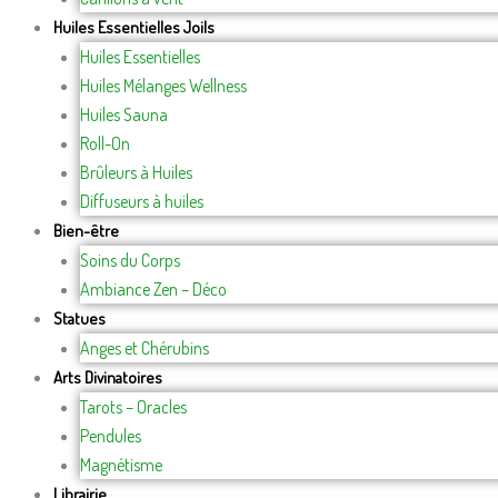
Huiles Essentielles Joils
Huiles Essentielles
Huiles Mélanges Wellness
Huiles Sauna
Roll-On
Brûleurs à Huiles
Diffuseurs à huiles
Bien-être
Soins du Corps
Ambiance Zen – Déco
Statues
Anges et Chérubins
Arts Divinatoires
Tarots – Oracles
Pendules
Magnétisme
Librairie