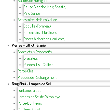
Bâtons de Fumigations
Sauge Blanche, Noir, Shasta, …
Palo Santo
Accessoires de Fumigation
Coquille d’ormeau
Encensoirs et brûleurs
Pinces à charbons, cuillères, …
Pierres – Lithothérapie
Bracelets & Pendentifs
Bracelets
Pendentifs – Colliers
Porte-Clés
Plaques de Rechargement
Feng Shui – Lampes de Sel
Fontaines à Eau
Lampes de Sel de l’himalaya
Porte-Bonheurs
Carillons à vent