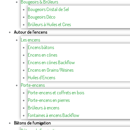
Bougeoirs & Brûleurs
Bougeoirs Cristal de Sel
Bougeoirs Déco
Brûleurs à Huiles et Cires
Autour de l’encens
Les encens
Encens bâtons
Encens en cônes
Encens en cônes Backflow
Encens en Grains/Résines
Huiles d’Encens
Porte-encens
Porte-encens et coffrets en bois
Porte-encens en pierres
Brûleurs à encens
Fontaines à encens Backflow
Bâtons de fumigation