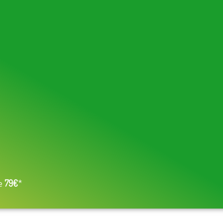
de
79€
*