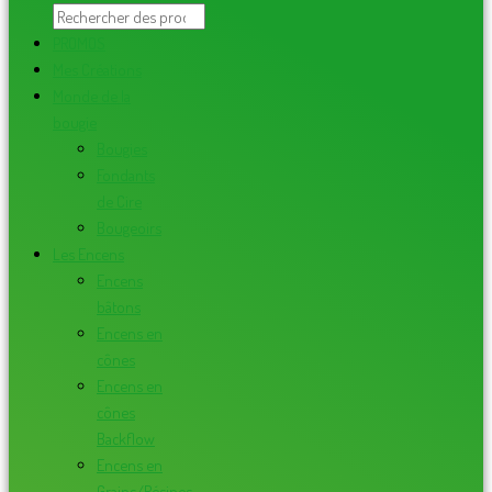
PROMOS
Mes Créations
Monde de la
bougie
Bougies
Fondants
de Cire
Bougeoirs
Les Encens
Encens
bâtons
Encens en
cônes
Encens en
cônes
Backflow
Encens en
Grains/Résines