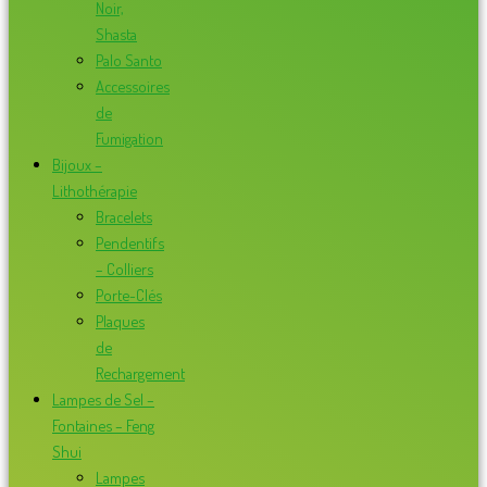
Noir,
Shasta
Palo Santo
Accessoires
de
Fumigation
Bijoux –
Lithothérapie
Bracelets
Pendentifs
– Colliers
Porte-Clés
Plaques
de
Rechargement
Lampes de Sel –
Fontaines – Feng
Shui
Lampes