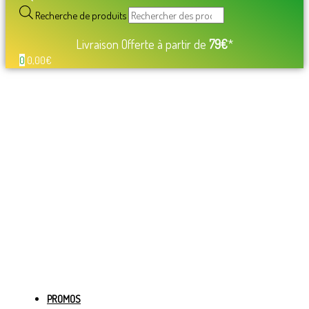
Recherche de produits
Livraison Offerte à partir de
79€
*
0
0,00
€
PROMOS