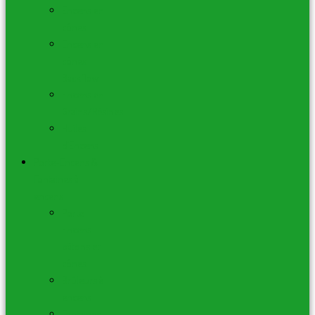
Encens en
cônes
Encens en
cônes
Backflow
Encens en
Grains/Résines
Huiles
d’Encens
Porte-Encens &
Fontaines à
encens
Porte-
Encens
bâtons et
cônes
Brûleurs à
encens
Fontaines