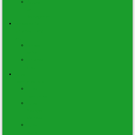
Plaques
de
Rechargement
Lampes de Sel –
Fontaines – Feng
Shui
Lampes
de Sel
Fontaines
à Eau
Huiles
Essentielles Joils
Huiles
Essentielles
Huiles
Mélanges
Wellness
Huiles
Sauna