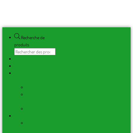
Recherche de
produits
PROMOS
Mes Créations
Monde de la
bougie
Bougies
Fondants
de Cire
Bougeoirs
Les Encens
Encens
bâtons