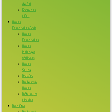
de Sel
Fontaines
à Eau
Huiles
Essentielles Joils
Huiles
Essentielles
Huiles
Mélanges
Wellness
Huiles
Sauna
Roll-On
Brûleurs à
Huiles
Diffuseurs
à huiles
Bien Être
Brûleurs à