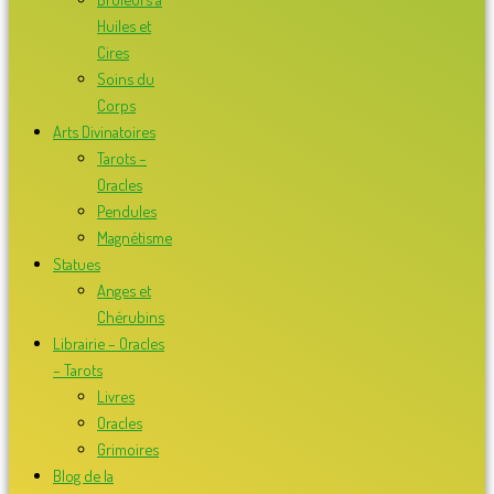
Huiles et
Cires
Soins du
Corps
Arts Divinatoires
Tarots –
Oracles
Pendules
Magnétisme
Statues
Anges et
Chérubins
Librairie – Oracles
– Tarots
Livres
Oracles
Grimoires
Blog de la