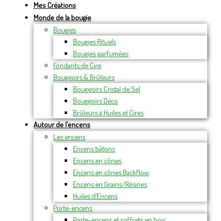
Mes Créations
Monde de la bougie
Bougies
Bougies Rituels
Bougies parfumées
Fondants de Cire
Bougeoirs & Brûleurs
Bougeoirs Cristal de Sel
Bougeoirs Déco
Brûleurs à Huiles et Cires
Autour de l’encens
Les encens
Encens bâtons
Encens en cônes
Encens en cônes Backflow
Encens en Grains/Résines
Huiles d’Encens
Porte-encens
Porte-encens et coffrets en bois