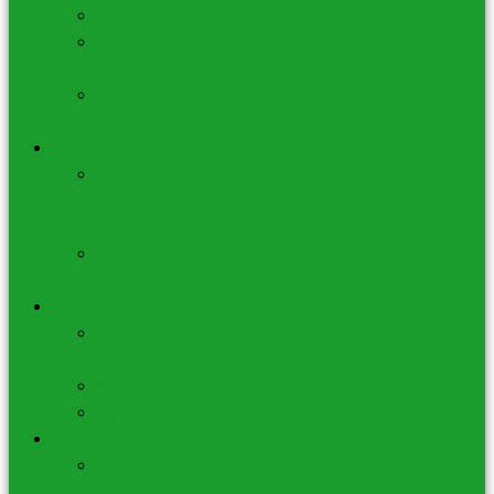
Roll-On
Brûleurs à
Huiles
Diffuseurs
à huiles
Bien Être
Brûleurs à
Huiles et
Cires
Soins du
Corps
Arts Divinatoires
Tarots –
Oracles
Pendules
Magnétisme
Statues
Anges et
Chérubins