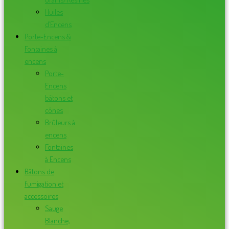
Huiles
d’Encens
Porte-Encens &
Fontaines à
encens
Porte-
Encens
bâtons et
cônes
Brûleurs à
encens
Fontaines
à Encens
Bâtons de
fumigation et
accessoires
Sauge
Blanche,