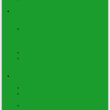
à Encens
Bâtons de
fumigation et
accessoires
Sauge
Blanche,
Noir,
Shasta
Palo Santo
Accessoires
de
Fumigation
Bijoux –
Lithothérapie
Bracelets
Pendentifs
– Colliers
Porte-Clés