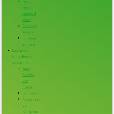
Porte-
Encens
bâtons et
cônes
Brûleurs à
encens
Fontaines
à Encens
Bâtons de
fumigation et
accessoires
Sauge
Blanche,
Noir,
Shasta
Palo Santo
Accessoires
de
Fumigation