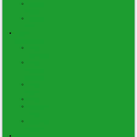
Lampes
de Sel
Fontaines
à Eau
Huiles
Essentielles Joils
Huiles
Essentielles
Huiles
Mélanges
Wellness
Huiles
Sauna
Roll-On
Brûleurs à
Huiles
Diffuseurs
à huiles
Bien Être