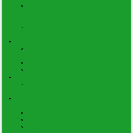
Brûleurs à
Huiles et
Cires
Soins du
Corps
Arts Divinatoires
Tarots –
Oracles
Pendules
Magnétisme
Statues
Anges et
Chérubins
Librairie – Oracles
– Tarots
Livres
Oracles
Grimoires