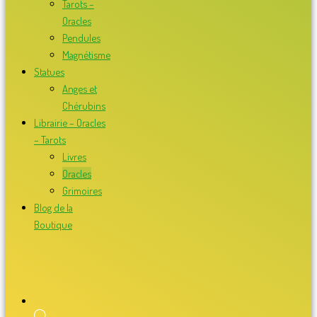
Tarots –
Oracles
Pendules
Magnétisme
Statues
Anges et
Chérubins
Librairie – Oracles
– Tarots
Livres
Oracles
Grimoires
Blog de la
Boutique