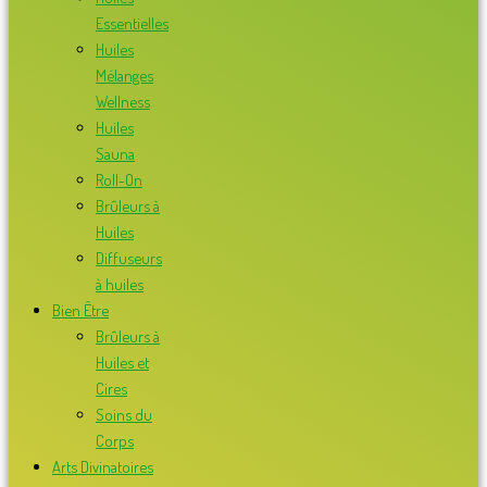
Essentielles
Huiles
Mélanges
Wellness
Huiles
Sauna
Roll-On
Brûleurs à
Huiles
Diffuseurs
à huiles
Bien Être
Brûleurs à
Huiles et
Cires
Soins du
Corps
Arts Divinatoires