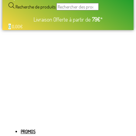
Recherche de produits
Livraison Offerte à partir de
79€
*
0
0,00
€
PROMOS