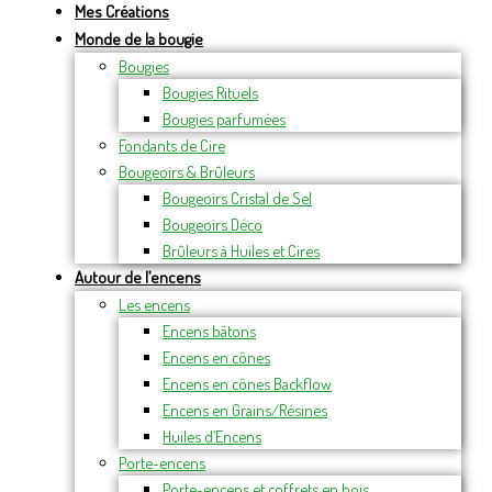
Mes Créations
Monde de la bougie
Bougies
Bougies Rituels
Bougies parfumées
Fondants de Cire
Bougeoirs & Brûleurs
Bougeoirs Cristal de Sel
Bougeoirs Déco
Brûleurs à Huiles et Cires
Autour de l’encens
Les encens
Encens bâtons
Encens en cônes
Encens en cônes Backflow
Encens en Grains/Résines
Huiles d’Encens
Porte-encens
Porte-encens et coffrets en bois