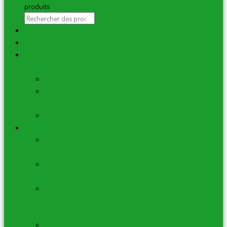
produits
PROMOS
Mes Créations
Monde de la
bougie
Bougies
Fondants
de Cire
Bougeoirs
Les Encens
Encens
bâtons
Encens en
cônes
Encens en
cônes
Backflow
Encens en