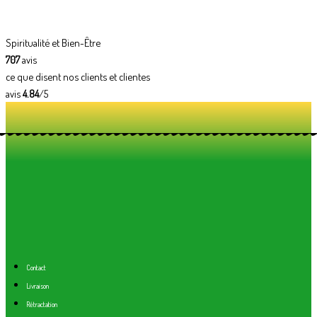
Spiritualité et Bien-Être
707
avis
ce que disent nos clients et clientes
avis
4.84
/5
Contact
Livraison
Rétractation