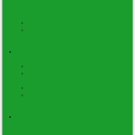
Blanche,
Noir,
Shasta
Palo Santo
Accessoires
de
Fumigation
Bijoux –
Lithothérapie
Bracelets
Pendentifs
– Colliers
Porte-Clés
Plaques
de
Rechargement
Lampes de Sel –
Fontaines – Feng
Shui