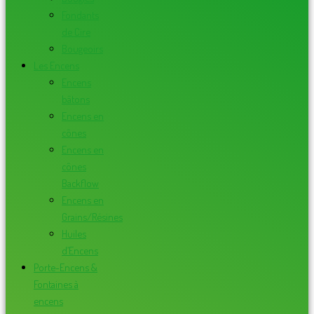
Fondants
de Cire
Bougeoirs
Les Encens
Encens
bâtons
Encens en
cônes
Encens en
cônes
Backflow
Encens en
Grains/Résines
Huiles
d’Encens
Porte-Encens &
Fontaines à
encens