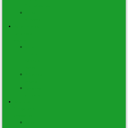
Grains/Résines
Huiles
d’Encens
Porte-Encens &
Fontaines à
encens
Porte-
Encens
bâtons et
cônes
Brûleurs à
encens
Fontaines
à Encens
Bâtons de
fumigation et
accessoires
Sauge