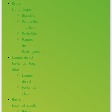
Bijoux –
Lithothérapie
Bracelets
Pendentifs
– Colliers
Porte-Clés
Plaques
de
Rechargement
Lampes de Sel –
Fontaines – Feng
Shui
Lampes
de Sel
Fontaines
à Eau
Huiles
Essentielles Joils
Huiles