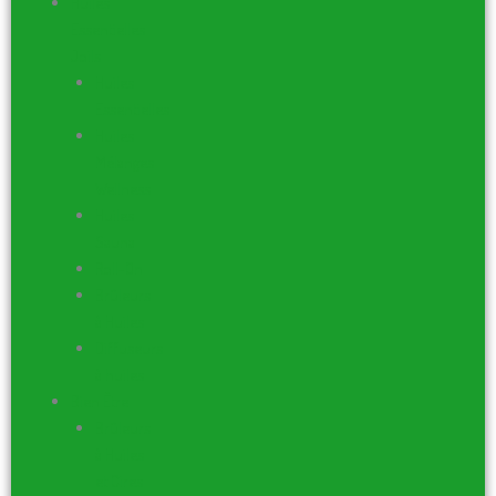
Huiles
Essentielles
Joils
Huiles
Essentielles
Huiles
Mélanges
Wellness
Huiles
Sauna
Roll-On
Brûleurs
à Huiles
Diffuseurs
à huiles
Bien Être
Brûleurs
à Huiles
et Cires