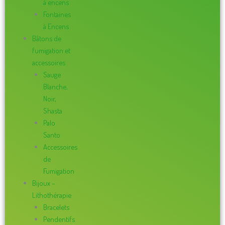
à encens
Fontaines
à Encens
Bâtons de
fumigation et
accessoires
Sauge
Blanche,
Noir,
Shasta
Palo
Santo
Accessoires
de
Fumigation
Bijoux –
Lithothérapie
Bracelets
Pendentifs