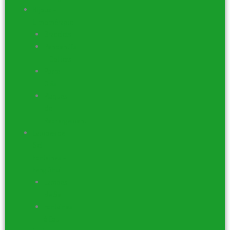
Bijoux –
Lithothérapie
Bracelets
Pendentifs
– Colliers
Porte-
Clés
Plaques
de
Rechargement
Lampes de
Sel –
Fontaines –
Feng Shui
Lampes
de Sel
Fontaines
à Eau