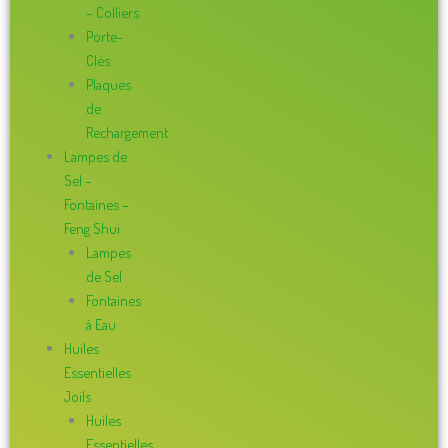
– Colliers
Porte-
Clés
Plaques
de
Rechargement
Lampes de
Sel –
Fontaines –
Feng Shui
Lampes
de Sel
Fontaines
à Eau
Huiles
Essentielles
Joils
Huiles
Essentielles