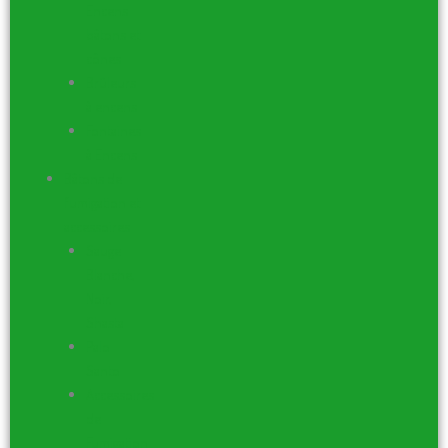
Encens
bâtons et
cônes
Brûleurs
à encens
Fontaines
à Encens
Bâtons de
fumigation et
accessoires
Sauge
Blanche,
Noir,
Shasta
Palo
Santo
Accessoires
de
Fumigation