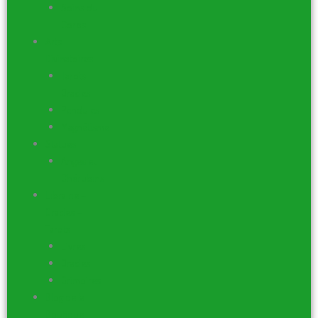
Soins du
Corps
Arts
Divinatoires
Tarots –
Oracles
Pendules
Magnétisme
Statues
Anges et
Chérubins
Librairie –
Oracles –
Tarots
Livres
Oracles
Grimoires
Blog de la
Boutique