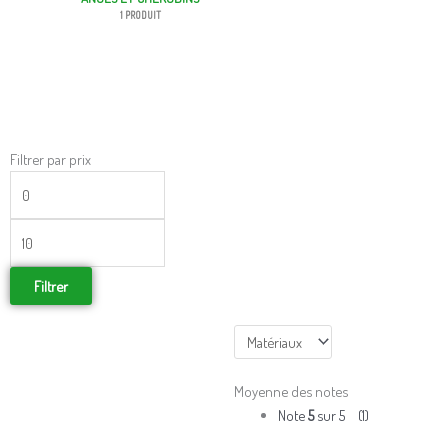
1 PRODUIT
Prix
Prix
Filtrer par prix
min
max
Filtrer
Moyenne des notes
Note
5
sur 5
(1)