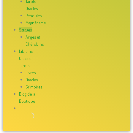
Tarots –
Oracles
Pendules
Magnétisme
Statues
Anges et
Chérubins
Librairie –
Oracles –
Tarots
Livres
Oracles
Grimoires
Blog de la
Boutique