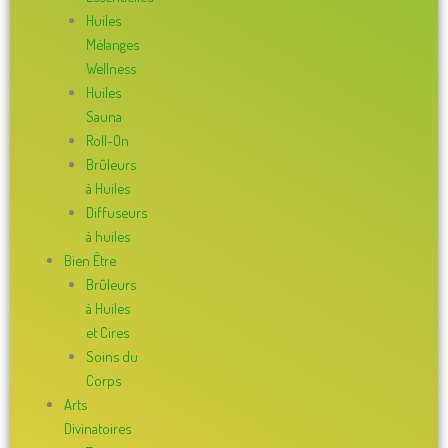
Huiles
Mélanges
Wellness
Huiles
Sauna
Roll-On
Brûleurs
à Huiles
Diffuseurs
à huiles
Bien Être
Brûleurs
à Huiles
et Cires
Soins du
Corps
Arts
Divinatoires