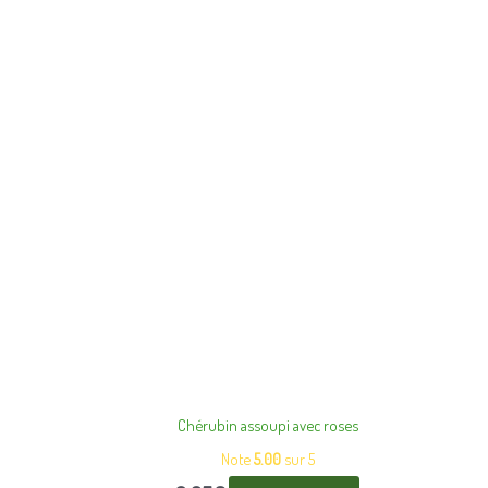
Chérubin assoupi avec roses
Note
5.00
sur 5