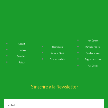
Mon Compte
Contact
Nouveautés
Points de fidélité
Livraison
Retour en Stock
Mes Partenaires
Rétractation
Tous les produits
Blog de la boutique
Retour
Avis Clients
S'inscrire à la Newsletter