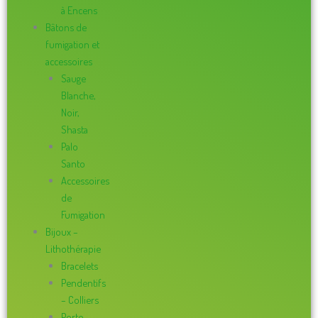
à Encens
Bâtons de
fumigation et
accessoires
Sauge
Blanche,
Noir,
Shasta
Palo
Santo
Accessoires
de
Fumigation
Bijoux –
Lithothérapie
Bracelets
Pendentifs
– Colliers
Porte-