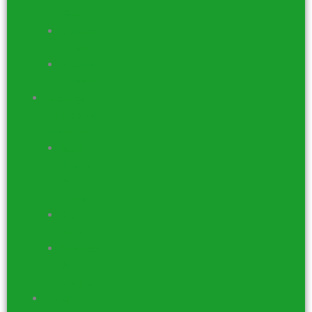
cônes
Brûleurs
à encens
Fontaines
à Encens
Bâtons de
fumigation et
accessoires
Sauge
Blanche,
Noir,
Shasta
Palo
Santo
Accessoires
de
Fumigation
Bijoux –