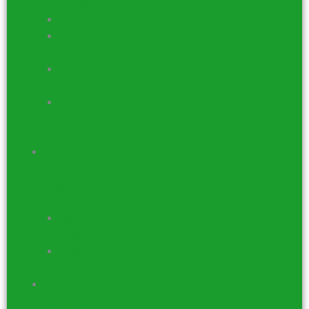
Lithothérapie
Bracelets
Pendentifs
– Colliers
Porte-
Clés
Plaques
de
Rechargement
Lampes de
Sel –
Fontaines –
Feng Shui
Lampes
de Sel
Fontaines
à Eau
Huiles
Essentielles