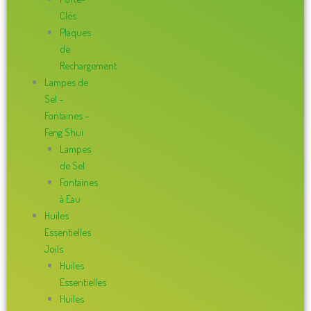
Clés
Plaques
de
Rechargement
Lampes de
Sel –
Fontaines –
Feng Shui
Lampes
de Sel
Fontaines
à Eau
Huiles
Essentielles
Joils
Huiles
Essentielles
Huiles