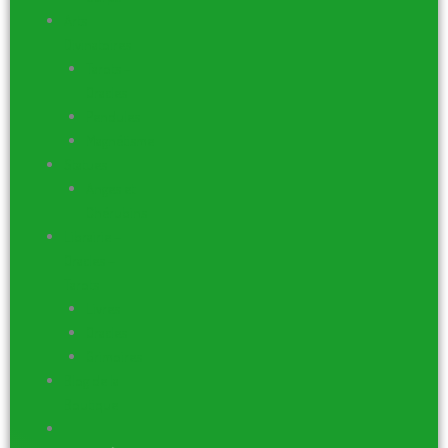
Arts
Divinatoires
Tarots –
Oracles
Pendules
Magnétisme
Statues
Anges et
Chérubins
Librairie –
Oracles –
Tarots
Livres
Oracles
Grimoires
Blog de la
Boutique