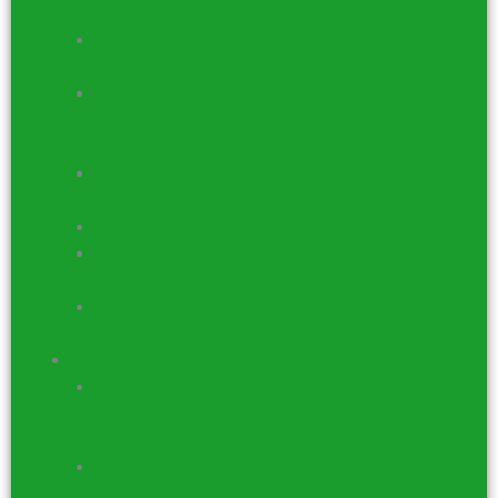
Joils
Huiles
Essentielles
Huiles
Mélanges
Wellness
Huiles
Sauna
Roll-On
Brûleurs
à Huiles
Diffuseurs
à huiles
Bien Être
Brûleurs
à Huiles
et Cires
Soins du
Corps