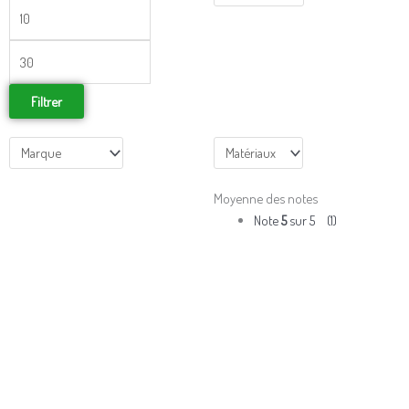
min
max
Filtrer
Moyenne des notes
Note
5
sur 5
(1)