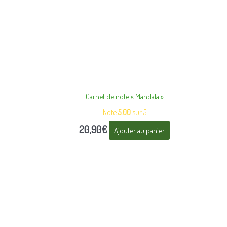
Carnet de note « Mandala »
Note
5.00
sur 5
20,90
€
Ajouter au panier