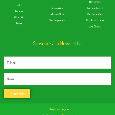
Mon Compte
Contact
Nouveautés
Points de fidélité
Livraison
Retour en Stock
Mes Partenaires
Rétractation
Tous les produits
Blog de la boutique
Retour
Avis Clients
S'inscrire à la Newsletter
Mentions Légales