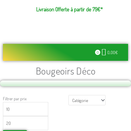
Aller
Livraison Offerte à partir de 79€*
au
contenu
0,00
€
0
Recherche de produits
Lampes de Sel – Fontaines – Feng Shui
Bougeoirs Déco
Prix
Prix
Filtrer par prix
min
max