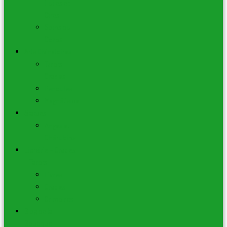
Huiles et
Cires
Soins du
Corps
Arts Divinatoires
Tarots –
Oracles
Pendules
Magnétisme
Statues
Anges et
Chérubins
Librairie – Oracles
– Tarots
Livres
Oracles
Grimoires
Blog de la
Boutique