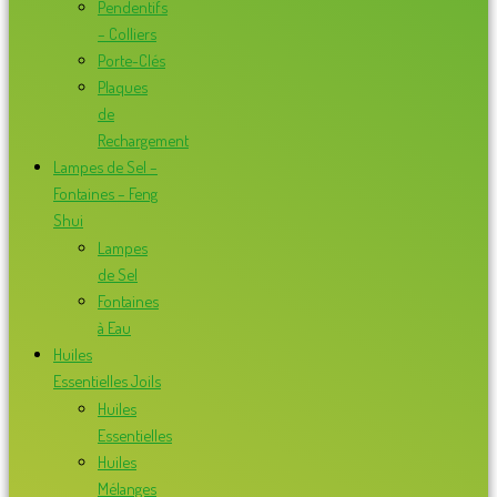
Pendentifs
– Colliers
Porte-Clés
Plaques
de
Rechargement
Lampes de Sel –
Fontaines – Feng
Shui
Lampes
de Sel
Fontaines
à Eau
Huiles
Essentielles Joils
Huiles
Essentielles
Huiles
Mélanges