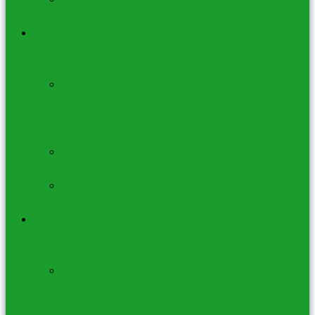
d’Encens
Porte-Encens &
Fontaines à
encens
Porte-
Encens
bâtons et
cônes
Brûleurs à
encens
Fontaines
à Encens
Bâtons de
fumigation et
accessoires
Sauge
Blanche,
Noir,