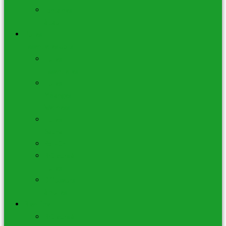
Fontaines
à Eau
Huiles
Essentielles Joils
Huiles
Essentielles
Huiles
Mélanges
Wellness
Huiles
Sauna
Roll-On
Brûleurs à
Huiles
Diffuseurs
à huiles
Bien Être
Brûleurs à