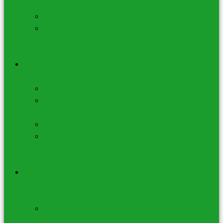
Shasta
Palo Santo
Accessoires
de
Fumigation
Bijoux –
Lithothérapie
Bracelets
Pendentifs
– Colliers
Porte-Clés
Plaques
de
Rechargement
Lampes de Sel –
Fontaines – Feng
Shui
Lampes
de Sel