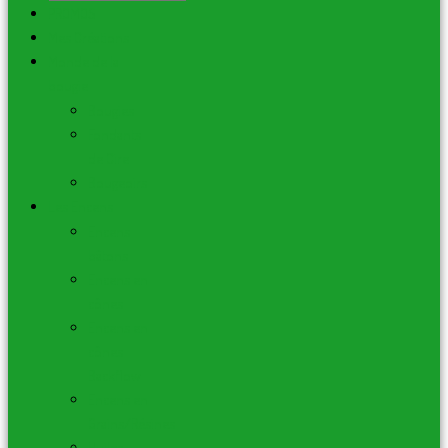
PROMOS
Mes Créations
Monde de la
bougie
Bougies
Fondants
de Cire
Bougeoirs
Les Encens
Encens
bâtons
Encens en
cônes
Encens en
cônes
Backflow
Encens en
Grains/Résines
Huiles