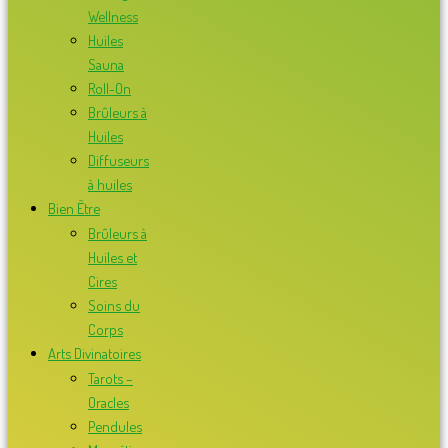
Wellness
Huiles
Sauna
Roll-On
Brûleurs à
Huiles
Diffuseurs
à huiles
Bien Être
Brûleurs à
Huiles et
Cires
Soins du
Corps
Arts Divinatoires
Tarots –
Oracles
Pendules