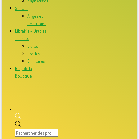
Magnétisme
Statues
Anges et
Chérubins
Librairie – Oracles
– Tarots
Livres
Oracles
Grimoires
Blog de la
Boutique