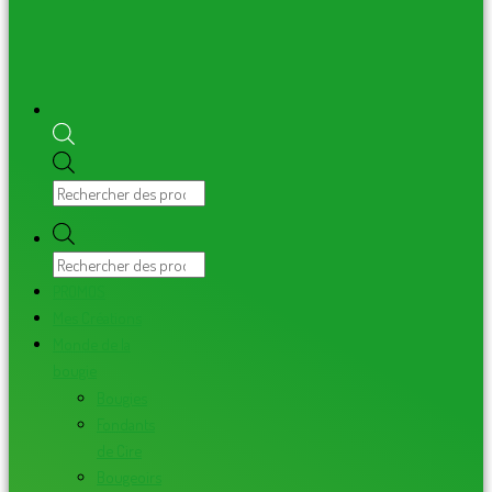
PROMOS
Mes Créations
Monde de la
bougie
Bougies
Fondants
de Cire
Bougeoirs