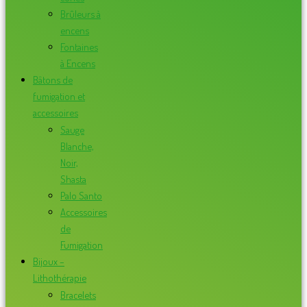
Brûleurs à
encens
Fontaines
à Encens
Bâtons de
fumigation et
accessoires
Sauge
Blanche,
Noir,
Shasta
Palo Santo
Accessoires
de
Fumigation
Bijoux –
Lithothérapie
Bracelets