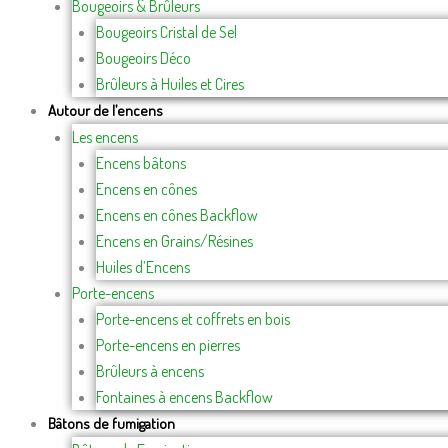
Bougeoirs & Brûleurs
Bougeoirs Cristal de Sel
Bougeoirs Déco
Brûleurs à Huiles et Cires
Autour de l’encens
Les encens
Encens bâtons
Encens en cônes
Encens en cônes Backflow
Encens en Grains/Résines
Huiles d’Encens
Porte-encens
Porte-encens et coffrets en bois
Porte-encens en pierres
Brûleurs à encens
Fontaines à encens Backflow
Bâtons de fumigation