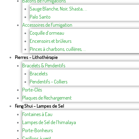
Bâtons de Fumigations
Sauge Blanche, Noir, Shasta, …
Palo Santo
Accessoires de Fumigation
Coquille d’ormeau
Encensoirs et brûleurs
Pinces à charbons, cuillères, …
Pierres – Lithothérapie
Bracelets & Pendentifs
Bracelets
Pendentifs – Colliers
Porte-Clés
Plaques de Rechargement
Feng Shui – Lampes de Sel
Fontaines à Eau
Lampes de Sel de l’himalaya
Porte-Bonheurs
Carillons à vent