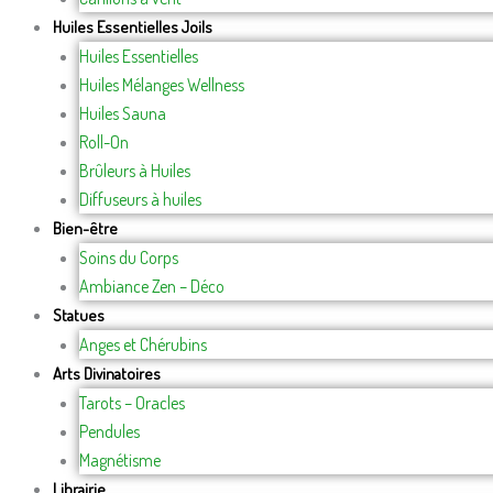
Huiles Essentielles Joils
Huiles Essentielles
Huiles Mélanges Wellness
Huiles Sauna
Roll-On
Brûleurs à Huiles
Diffuseurs à huiles
Bien-être
Soins du Corps
Ambiance Zen – Déco
Statues
Anges et Chérubins
Arts Divinatoires
Tarots – Oracles
Pendules
Magnétisme
Librairie