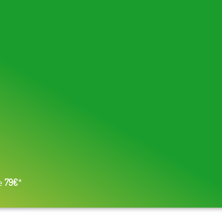
de
79€
*