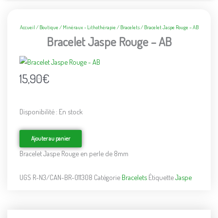
Accueil
/
Boutique
/
Minéraux - Lithothérapie
/
Bracelets
/ Bracelet Jaspe Rouge – AB
Bracelet Jaspe Rouge – AB
15,90
€
Disponibilité :
En stock
quantité
de
Ajouter au panier
Bracelet
Jaspe
Bracelet Jaspe Rouge en perle de 8mm
Rouge
-
UGS
R-N3/CAN-BR-011308
Catégorie
Bracelets
Étiquette
Jaspe
AB