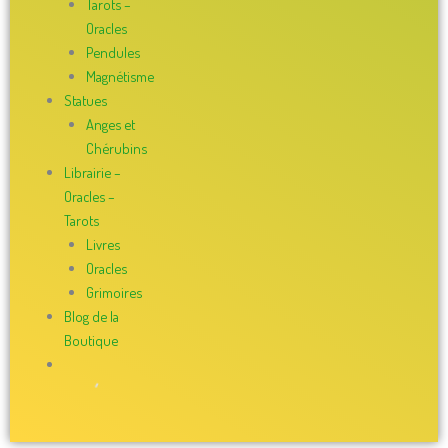
Tarots –
Oracles
Pendules
Magnétisme
Statues
Anges et
Chérubins
Librairie –
Oracles –
Tarots
Livres
Oracles
Grimoires
Blog de la
Boutique