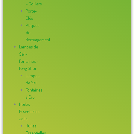
– Colliers
Porte-
Clés
Plaques
de
Rechargement
Lampes de
Sel –
Fontaines –
Feng Shui
Lampes
de Sel
Fontaines
à Eau
Huiles
Essentielles
Joils
Huiles
Essentielles