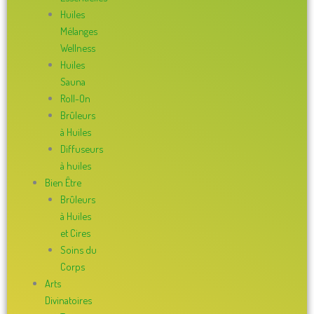
Huiles
Mélanges
Wellness
Huiles
Sauna
Roll-On
Brûleurs
à Huiles
Diffuseurs
à huiles
Bien Être
Brûleurs
à Huiles
et Cires
Soins du
Corps
Arts
Divinatoires