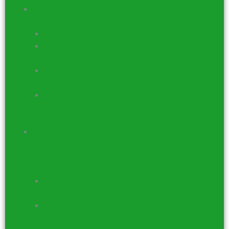
Bijoux –
Lithothérapie
Bracelets
Pendentifs
– Colliers
Porte-
Clés
Plaques
de
Rechargement
Lampes de
Sel –
Fontaines –
Feng Shui
Lampes
de Sel
Fontaines
à Eau