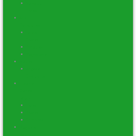
Soins du
Corps
Arts
Divinatoires
Tarots –
Oracles
Pendules
Magnétisme
Statues
Anges et
Chérubins
Librairie –
Oracles –
Tarots
Livres
Oracles
Grimoires
Blog de la
Boutique