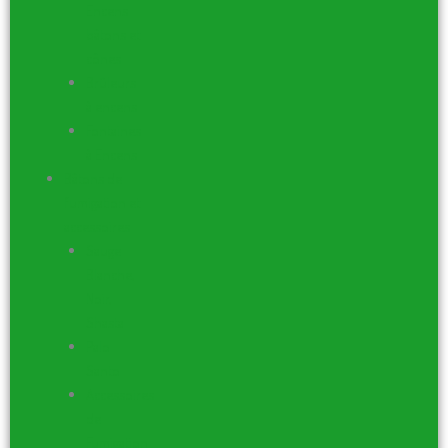
Encens
bâtons et
cônes
Brûleurs
à encens
Fontaines
à Encens
Bâtons de
fumigation et
accessoires
Sauge
Blanche,
Noir,
Shasta
Palo
Santo
Accessoires
de
Fumigation