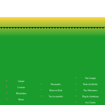
Mon Compte
Contact
Nouveautés
Points de fidélité
Livraison
Retour en Stock
Mes Partenaires
Rétractation
Tous les produits
Blog de la boutique
Retour
Avis Clients