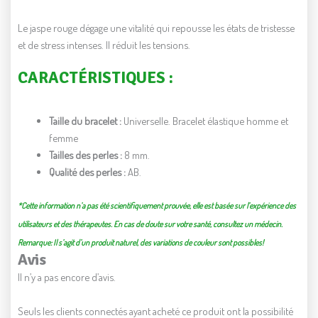
Le jaspe rouge dégage une vitalité qui repousse les états de tristesse
et de stress intenses. Il réduit les tensions.
CARACTÉRISTIQUES :
Taille du bracelet :
Universelle. Bracelet élastique homme et
femme
Tailles des perles :
8 mm.
Qualité des perles :
AB.
*Cette information n’a pas été scientifiquement prouvée, elle est basée sur l’expérience des
utilisateurs et des thérapeutes. En cas de doute sur votre santé, consultez un médecin.
Remarque: Il s’agit d’un produit naturel, des variations de couleur sont possibles!
Avis
Il n’y a pas encore d’avis.
Seuls les clients connectés ayant acheté ce produit ont la possibilité