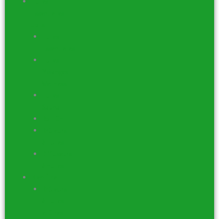
Huiles
Essentielles
Joils
Huiles
Essentielles
Huiles
Mélanges
Wellness
Huiles
Sauna
Roll-On
Brûleurs
à Huiles
Diffuseurs
à huiles
Bien Être
Brûleurs
à Huiles
et Cires