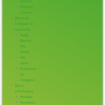
à encens
Fontaines
à Encens
Bâtons de
fumigation et
accessoires
Sauge
Blanche,
Noir,
Shasta
Palo
Santo
Accessoires
de
Fumigation
Bijoux –
Lithothérapie
Bracelets
Pendentifs