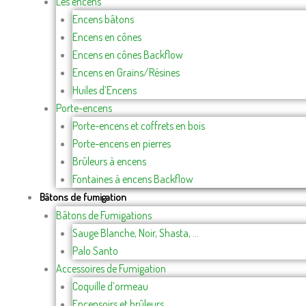
Les encens
Encens bâtons
Encens en cônes
Encens en cônes Backflow
Encens en Grains/Résines
Huiles d’Encens
Porte-encens
Porte-encens et coffrets en bois
Porte-encens en pierres
Brûleurs à encens
Fontaines à encens Backflow
Bâtons de fumigation
Bâtons de Fumigations
Sauge Blanche, Noir, Shasta, …
Palo Santo
Accessoires de Fumigation
Coquille d’ormeau
Encensoirs et brûleurs