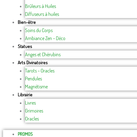
Brûleurs à Huiles
Diffuseurs à huiles
Bien-être
Soins du Corps
Ambiance Zen – Déco
Statues
Anges et Chérubins
Arts Divinatoires
Tarots – Oracles
Pendules
Magnétisme
Librairie
Livres
Grimoires
Oracles
PROMOS