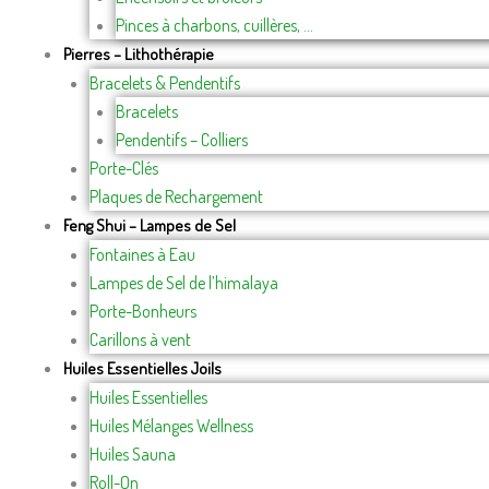
Pinces à charbons, cuillères, …
Pierres – Lithothérapie
Bracelets & Pendentifs
Bracelets
Pendentifs – Colliers
Porte-Clés
Plaques de Rechargement
Feng Shui – Lampes de Sel
Fontaines à Eau
Lampes de Sel de l’himalaya
Porte-Bonheurs
Carillons à vent
Huiles Essentielles Joils
Huiles Essentielles
Huiles Mélanges Wellness
Huiles Sauna
Roll-On