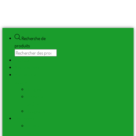
Recherche de
produits
PROMOS
Mes Créations
Monde de la
bougie
Bougies
Fondants
de Cire
Bougeoirs
Les Encens
Encens
bâtons