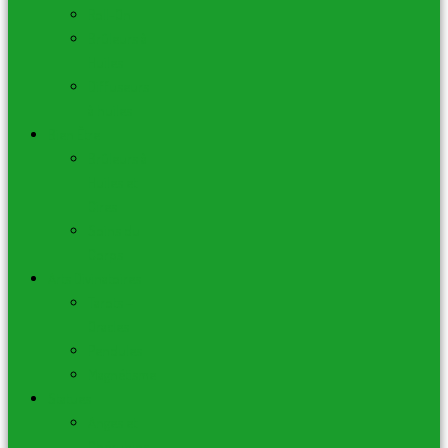
Roll-On
Brûleurs à
Huiles
Diffuseurs
à huiles
Bien Être
Brûleurs à
Huiles et
Cires
Soins du
Corps
Arts Divinatoires
Tarots –
Oracles
Pendules
Magnétisme
Statues
Anges et
Chérubins