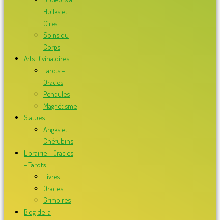
Huiles et
Cires
Soins du
Corps
Arts Divinatoires
Tarots –
Oracles
Pendules
Magnétisme
Statues
Anges et
Chérubins
Librairie – Oracles
– Tarots
Livres
Oracles
Grimoires
Blog de la