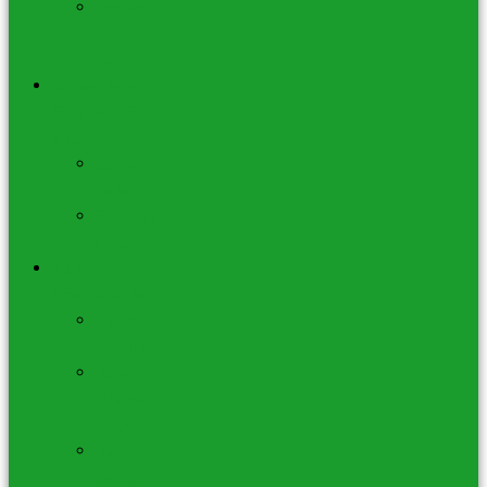
Plaques
de
Rechargement
Lampes de Sel –
Fontaines – Feng
Shui
Lampes
de Sel
Fontaines
à Eau
Huiles
Essentielles Joils
Huiles
Essentielles
Huiles
Mélanges
Wellness
Huiles
Sauna