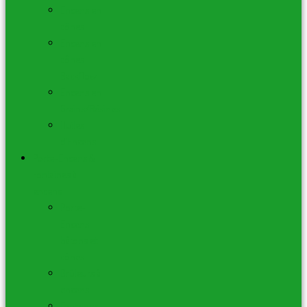
Encens en
cônes
Encens en
cônes
Backflow
Encens en
Grains/Résines
Huiles
d’Encens
Porte-Encens &
Fontaines à
encens
Porte-
Encens
bâtons et
cônes
Brûleurs à
encens
Fontaines