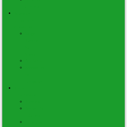
à Encens
Bâtons de
fumigation et
accessoires
Sauge
Blanche,
Noir,
Shasta
Palo Santo
Accessoires
de
Fumigation
Bijoux –
Lithothérapie
Bracelets
Pendentifs
– Colliers
Porte-Clés