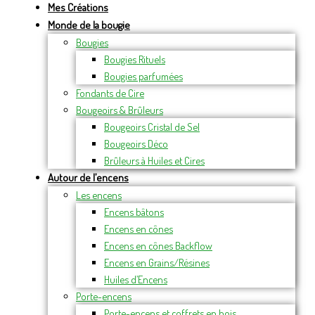
Mes Créations
Monde de la bougie
Bougies
Bougies Rituels
Bougies parfumées
Fondants de Cire
Bougeoirs & Brûleurs
Bougeoirs Cristal de Sel
Bougeoirs Déco
Brûleurs à Huiles et Cires
Autour de l’encens
Les encens
Encens bâtons
Encens en cônes
Encens en cônes Backflow
Encens en Grains/Résines
Huiles d’Encens
Porte-encens
Porte-encens et coffrets en bois