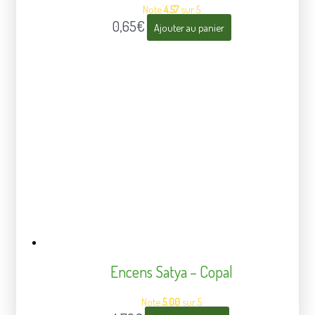
Note
4.57
sur 5
0,65
€
Ajouter au panier
Encens Satya – Copal
Note
5.00
sur 5