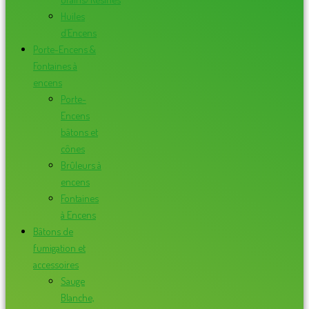
Huiles
d’Encens
Porte-Encens &
Fontaines à
encens
Porte-
Encens
bâtons et
cônes
Brûleurs à
encens
Fontaines
à Encens
Bâtons de
fumigation et
accessoires
Sauge
Blanche,