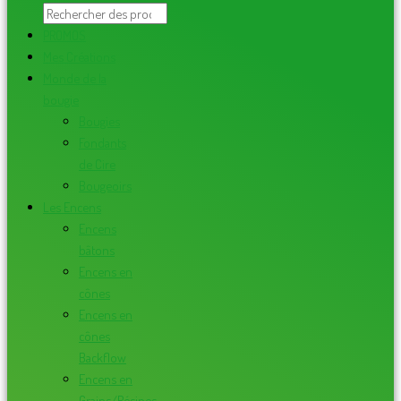
PROMOS
Mes Créations
Monde de la
bougie
Bougies
Fondants
de Cire
Bougeoirs
Les Encens
Encens
bâtons
Encens en
cônes
Encens en
cônes
Backflow
Encens en
Grains/Résines