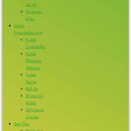
de Sel
Fontaines
à Eau
Huiles
Essentielles Joils
Huiles
Essentielles
Huiles
Mélanges
Wellness
Huiles
Sauna
Roll-On
Brûleurs à
Huiles
Diffuseurs
à huiles
Bien Être
Brûleurs à