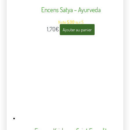
Encens Satya – Ayurveda
Note
5.00
sur 5
1,70
€
Ajouter au panier