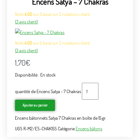
Encens Satya – 7 Chakras
Noté
4.00
sur 5 basé sur
3
notations client
(
3
avis client)
Noté
4.00
sur 5 basé sur
3
notations client
(
3
avis client)
1,70
€
Disponibilité :
En stock
quantité de Encens Satya - 7 Chakras
Ajouter au panier
Encens bâtonnets Satya 7 Chakras en boîte de 15 gr.
UGS
R-M2/ES-CHAK15S
Catégorie
Encens bâtons