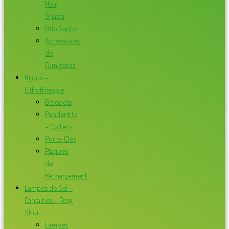
Noir,
Shasta
Palo Santo
Accessoires
de
Fumigation
Bijoux –
Lithothérapie
Bracelets
Pendentifs
– Colliers
Porte-Clés
Plaques
de
Rechargement
Lampes de Sel –
Fontaines – Feng
Shui
Lampes