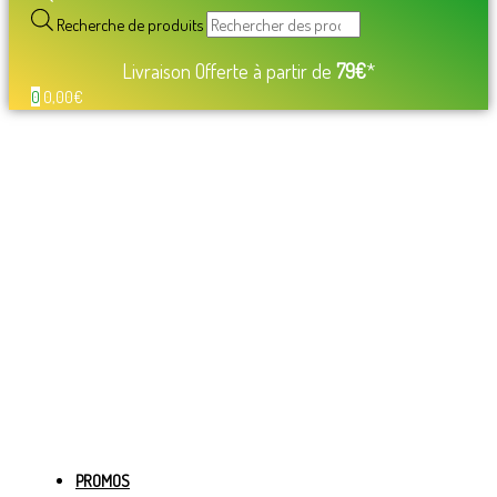
Recherche de produits
Livraison Offerte à partir de
79€
*
0
0,00
€
PROMOS