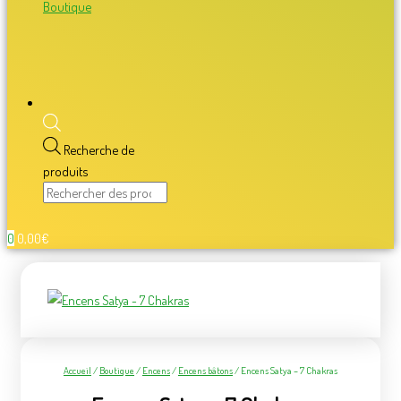
Boutique
Recherche de
produits
0
0,00
€
Accueil
/
Boutique
/
Encens
/
Encens bâtons
/ Encens Satya – 7 Chakras