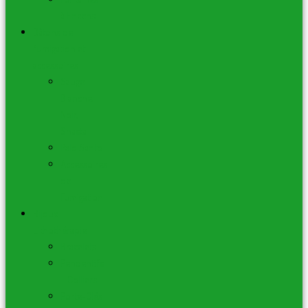
à Encens
Bâtons de
fumigation et
accessoires
Sauge
Blanche,
Noir,
Shasta
Palo Santo
Accessoires
de
Fumigation
Bijoux –
Lithothérapie
Bracelets
Pendentifs
– Colliers
Porte-Clés