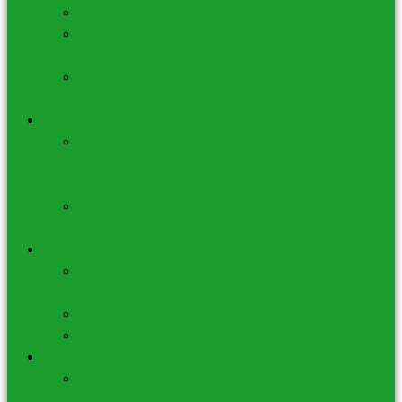
Roll-On
Brûleurs à
Huiles
Diffuseurs
à huiles
Bien Être
Brûleurs à
Huiles et
Cires
Soins du
Corps
Arts Divinatoires
Tarots –
Oracles
Pendules
Magnétisme
Statues
Anges et
Chérubins