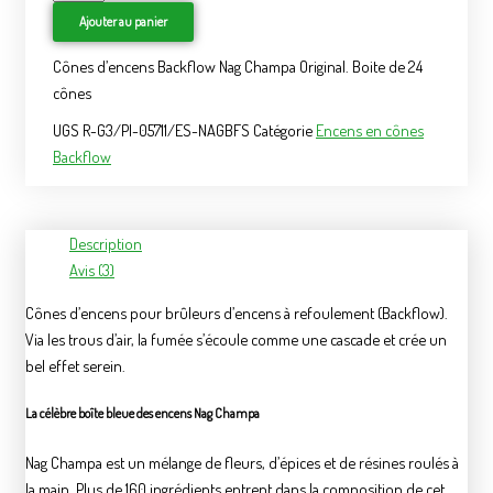
Ajouter au panier
Cônes d’encens Backflow Nag Champa Original. Boite de 24
cônes
UGS
R-G3/PI-05711/ES-NAGBFS
Catégorie
Encens en cônes
Backflow
Description
Avis (3)
Cônes d’encens pour brûleurs d’encens à refoulement (Backflow).
Via les trous d’air, la fumée s’écoule comme une cascade et crée un
bel effet serein.
La célèbre boîte bleue des encens Nag Champa
Nag Champa est un mélange de fleurs, d’épices et de résines roulés à
la main. Plus de 160 ingrédients entrent dans la composition de cet