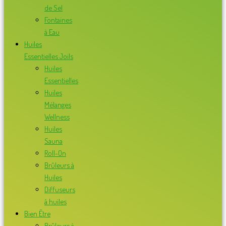
de Sel
Fontaines
à Eau
Huiles
Essentielles Joils
Huiles
Essentielles
Huiles
Mélanges
Wellness
Huiles
Sauna
Roll-On
Brûleurs à
Huiles
Diffuseurs
à huiles
Bien Être
Brûleurs à