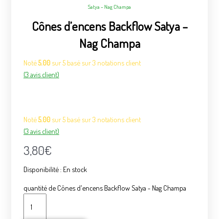
Satya – Nag Champa
Cônes d’encens Backflow Satya –
Nag Champa
Noté
5.00
sur 5 basé sur
3
notations client
(
3
avis client)
Noté
5.00
sur 5 basé sur
3
notations client
(
3
avis client)
3,80
€
Disponibilité :
En stock
quantité de Cônes d'encens Backflow Satya - Nag Champa