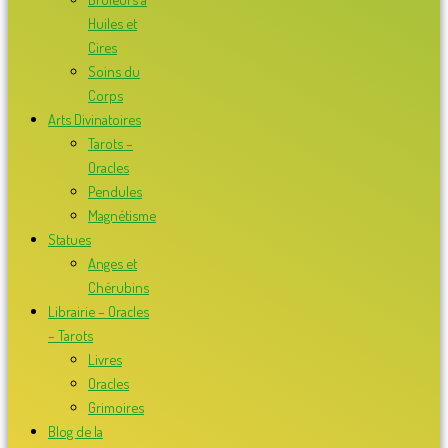
Huiles et
Cires
Soins du
Corps
Arts Divinatoires
Tarots –
Oracles
Pendules
Magnétisme
Statues
Anges et
Chérubins
Librairie – Oracles
– Tarots
Livres
Oracles
Grimoires
Blog de la