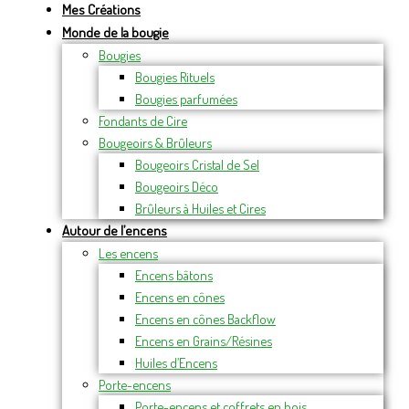
Mes Créations
Monde de la bougie
Bougies
Bougies Rituels
Bougies parfumées
Fondants de Cire
Bougeoirs & Brûleurs
Bougeoirs Cristal de Sel
Bougeoirs Déco
Brûleurs à Huiles et Cires
Autour de l’encens
Les encens
Encens bâtons
Encens en cônes
Encens en cônes Backflow
Encens en Grains/Résines
Huiles d’Encens
Porte-encens
Porte-encens et coffrets en bois