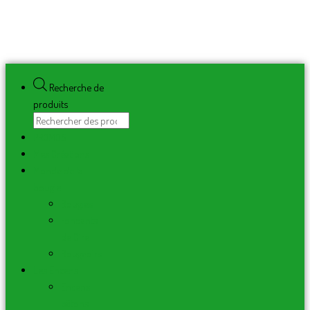
Recherche de
produits
PROMOS
Mes Créations
Monde de la
bougie
Bougies
Fondants
de Cire
Bougeoirs
Les Encens
Encens
bâtons