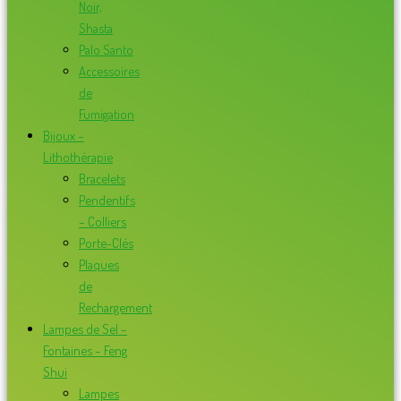
Noir,
Shasta
Palo Santo
Accessoires
de
Fumigation
Bijoux –
Lithothérapie
Bracelets
Pendentifs
– Colliers
Porte-Clés
Plaques
de
Rechargement
Lampes de Sel –
Fontaines – Feng
Shui
Lampes