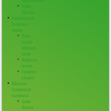
Huiles
d’Encens
Porte-Encens &
Fontaines à
encens
Porte-
Encens
bâtons et
cônes
Brûleurs à
encens
Fontaines
à Encens
Bâtons de
fumigation et
accessoires
Sauge
Blanche,