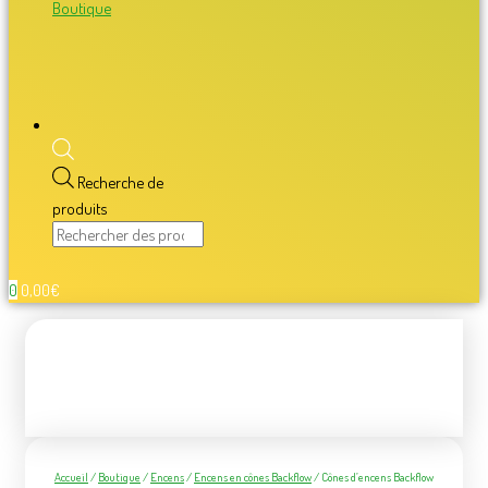
Boutique
Recherche de
produits
0
0,00
€
Accueil
/
Boutique
/
Encens
/
Encens en cônes Backflow
/ Cônes d’encens Backflow