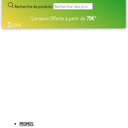
Recherche de produits
Livraison Offerte à partir de
79€
*
0
0,00
€
PROMOS