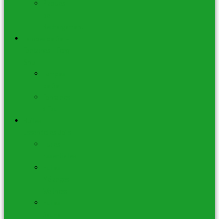
Plaques
de
Rechargement
Lampes de Sel –
Fontaines – Feng
Shui
Lampes
de Sel
Fontaines
à Eau
Huiles
Essentielles Joils
Huiles
Essentielles
Huiles
Mélanges
Wellness
Huiles
Sauna