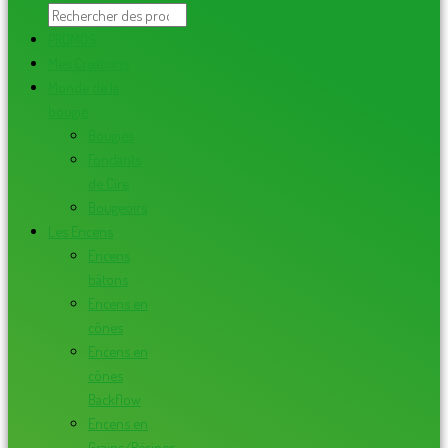
PROMOS
Mes Créations
Monde de la
bougie
Bougies
Fondants
de Cire
Bougeoirs
Les Encens
Encens
bâtons
Encens en
cônes
Encens en
cônes
Backflow
Encens en
Grains/Résines