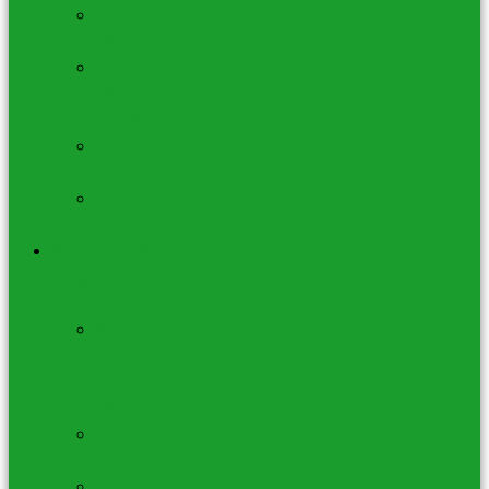
Encens en
cônes
Encens en
cônes
Backflow
Encens en
Grains/Résines
Huiles
d’Encens
Porte-Encens &
Fontaines à
encens
Porte-
Encens
bâtons et
cônes
Brûleurs à
encens
Fontaines