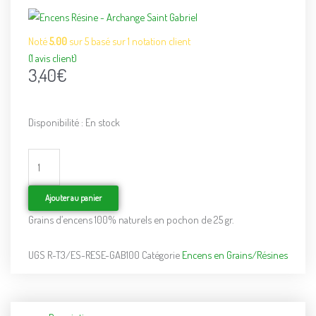
Noté
5.00
sur 5 basé sur
1
notation client
(
1
avis client)
3,40
€
Disponibilité :
En stock
quantité
de
Encens
Résine
-
Ajouter au panier
Archange
Grains d’encens 100% naturels en pochon de 25 gr.
Saint
Gabriel
UGS
R-T3/ES-RESE-GAB100
Catégorie
Encens en Grains/Résines