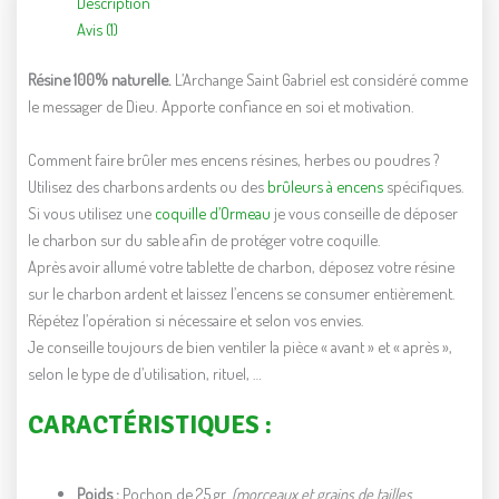
Description
Avis (1)
Résine 100% naturelle.
L’Archange Saint Gabriel est considéré comme
le messager de Dieu. Apporte confiance en soi et motivation.
Comment faire brûler mes encens résines, herbes ou poudres ?
Utilisez des charbons ardents ou des
brûleurs à encens
spécifiques.
Si vous utilisez une
coquille d’Ormeau
je vous conseille de déposer
le charbon sur du sable afin de protéger votre coquille.
Après avoir allumé votre tablette de charbon, déposez votre résine
sur le charbon ardent et laissez l’encens se consumer entièrement.
Répétez l’opération si nécessaire et selon vos envies.
Je conseille toujours de bien ventiler la pièce « avant » et « après »,
selon le type de d’utilisation, rituel, …
CARACTÉRISTIQUES :
Poids :
Pochon de 25 gr.
(morceaux et grains de tailles