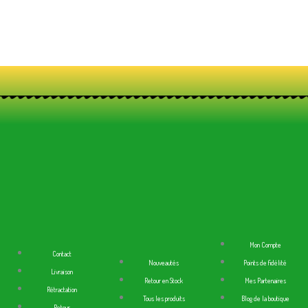
Mon Compte
Contact
Nouveautés
Points de fidélité
Livraison
Retour en Stock
Mes Partenaires
Rétractation
Tous les produits
Blog de la boutique
Retour