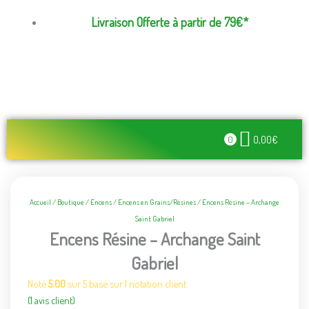
Aller
Livraison Offerte à partir de 79€*
au
contenu
0,00
€
0
Recherche de produits
Lampes de Sel – Fontaines – Feng Shui
Accueil
/
Boutique
/
Encens
/
Encens en Grains/Résines
/ Encens Résine – Archange
Saint Gabriel
Encens Résine – Archange Saint
Gabriel
Noté
5.00
sur 5 basé sur
1
notation client
(
1
avis client)