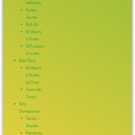
Wellness
Huiles
Sauna
Roll-On
Brûleurs
à Huiles
Diffuseurs
à huiles
Bien Être
Brûleurs
à Huiles
et Cires
Soins du
Corps
Arts
Divinatoires
Tarots –
Oracles
Pendules