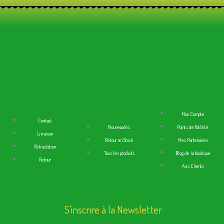
Mon Compte
Contact
Nouveautés
Points de fidélité
Livraison
Retour en Stock
Mes Partenaires
Rétractation
Tous les produits
Blog de la boutique
Retour
Avis Clients
S'inscrire à la Newsletter