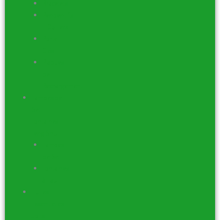
Bracelets
Pendentifs
– Colliers
Porte-
Clés
Plaques
de
Rechargement
Lampes de
Sel –
Fontaines –
Feng Shui
Lampes
de Sel
Fontaines
à Eau
Huiles
Essentielles
Joils