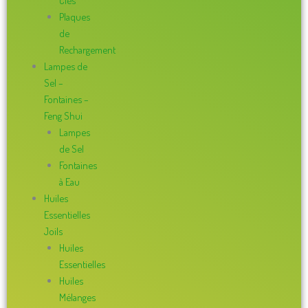
Clés
Plaques
de
Rechargement
Lampes de
Sel –
Fontaines –
Feng Shui
Lampes
de Sel
Fontaines
à Eau
Huiles
Essentielles
Joils
Huiles
Essentielles
Huiles
Mélanges