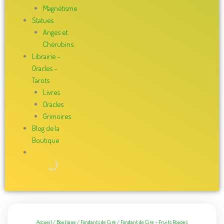
Magnétisme
Statues
Anges et
Chérubins
Librairie –
Oracles –
Tarots
Livres
Oracles
Grimoires
Blog de la
Boutique
Accueil
/
Boutique
/
Fondants de Cire
/ Fondant de Cire – Fruits Rouges