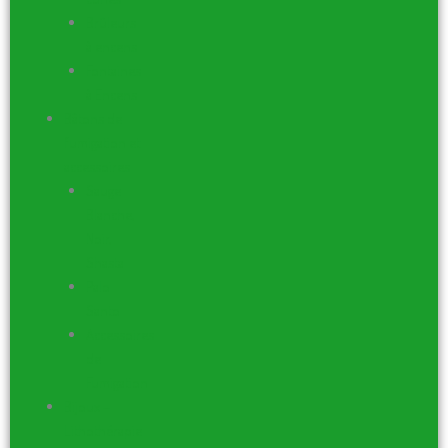
Brûleurs
à encens
Fontaines
à Encens
Bâtons de
fumigation et
accessoires
Sauge
Blanche,
Noir,
Shasta
Palo
Santo
Accessoires
de
Fumigation
Bijoux –
Lithothérapie