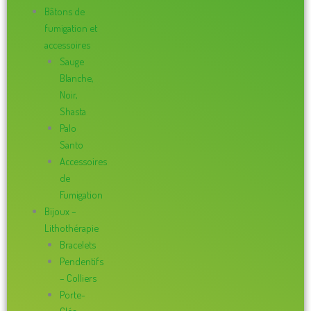
Bâtons de
fumigation et
accessoires
Sauge
Blanche,
Noir,
Shasta
Palo
Santo
Accessoires
de
Fumigation
Bijoux –
Lithothérapie
Bracelets
Pendentifs
– Colliers
Porte-