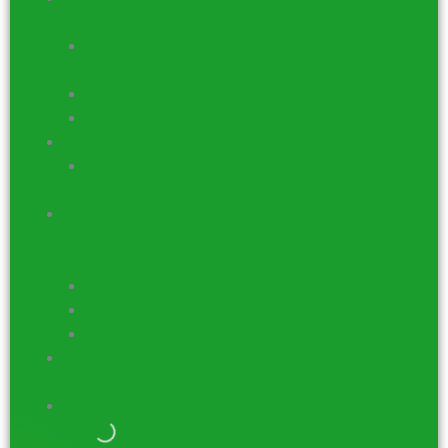
Divinatoires
Tarots –
Oracles
Pendules
Magnétisme
Statues
Anges et
Chérubins
Librairie –
Oracles –
Tarots
Livres
Oracles
Grimoires
Blog de la
Boutique