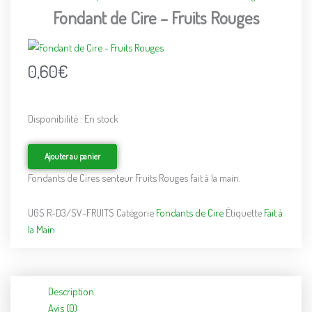
Fondant de Cire – Fruits Rouges
0,60
€
Disponibilité :
En stock
quantité
de
Ajouter au panier
Fondant
de
Fondants de Cires senteur Fruits Rouges fait à la main.
Cire
-
UGS
R-D3/SV-FRUITS
Catégorie
Fondants de Cire
Étiquette
Fait à
Fruits
la Main
Rouges
Description
Avis (0)