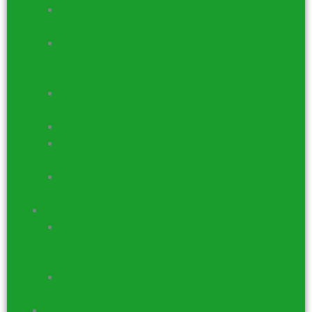
Huiles
Essentielles
Huiles
Mélanges
Wellness
Huiles
Sauna
Roll-On
Brûleurs
à Huiles
Diffuseurs
à huiles
Bien Être
Brûleurs
à Huiles
et Cires
Soins du
Corps
Arts