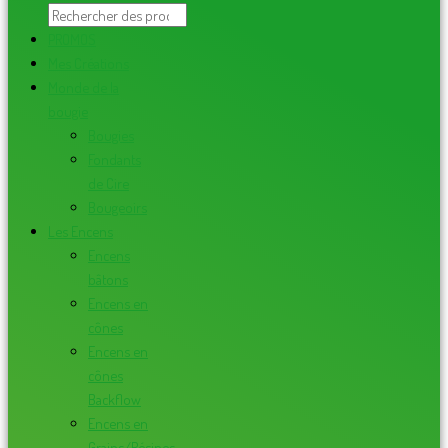
PROMOS
Mes Créations
Monde de la
bougie
Bougies
Fondants
de Cire
Bougeoirs
Les Encens
Encens
bâtons
Encens en
cônes
Encens en
cônes
Backflow
Encens en
Grains/Résines