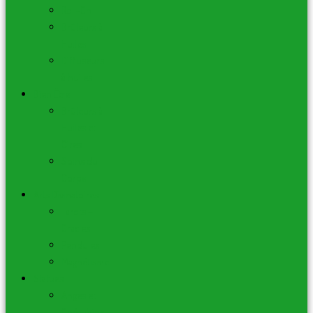
Roll-On
Brûleurs à
Huiles
Diffuseurs
à huiles
Bien Être
Brûleurs à
Huiles et
Cires
Soins du
Corps
Arts Divinatoires
Tarots –
Oracles
Pendules
Magnétisme
Statues
Anges et
Chérubins