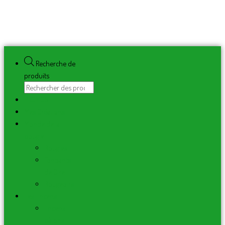
Recherche de
produits
PROMOS
Mes Créations
Monde de la
bougie
Bougies
Fondants
de Cire
Bougeoirs
Les Encens
Encens
bâtons