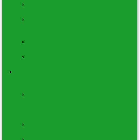
Encens en
cônes
Encens en
cônes
Backflow
Encens en
Grains/Résines
Huiles
d’Encens
Porte-Encens &
Fontaines à
encens
Porte-
Encens
bâtons et
cônes
Brûleurs à
encens
Fontaines