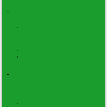
à Encens
Bâtons de
fumigation et
accessoires
Sauge
Blanche,
Noir,
Shasta
Palo Santo
Accessoires
de
Fumigation
Bijoux –
Lithothérapie
Bracelets
Pendentifs
– Colliers
Porte-Clés