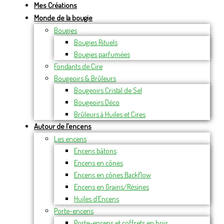
Mes Créations
Monde de la bougie
Bougies
Bougies Rituels
Bougies parfumées
Fondants de Cire
Bougeoirs & Brûleurs
Bougeoirs Cristal de Sel
Bougeoirs Déco
Brûleurs à Huiles et Cires
Autour de l’encens
Les encens
Encens bâtons
Encens en cônes
Encens en cônes Backflow
Encens en Grains/Résines
Huiles d’Encens
Porte-encens
Porte-encens et coffrets en bois