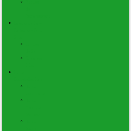
Plaques
de
Rechargement
Lampes de Sel –
Fontaines – Feng
Shui
Lampes
de Sel
Fontaines
à Eau
Huiles
Essentielles Joils
Huiles
Essentielles
Huiles
Mélanges
Wellness
Huiles
Sauna