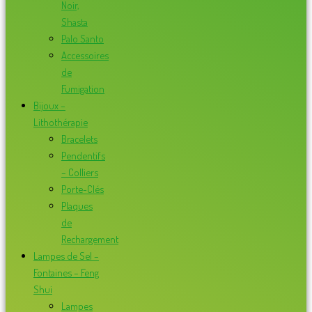
Noir,
Shasta
Palo Santo
Accessoires
de
Fumigation
Bijoux –
Lithothérapie
Bracelets
Pendentifs
– Colliers
Porte-Clés
Plaques
de
Rechargement
Lampes de Sel –
Fontaines – Feng
Shui
Lampes