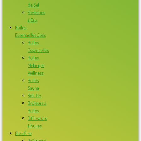
de Sel
Fontaines
à Eau
Huiles
Essentielles Joils
Huiles
Essentielles
Huiles
Mélanges
Wellness
Huiles
Sauna
Roll-On
Brûleurs à
Huiles
Diffuseurs
à huiles
Bien Être
Brûleurs à