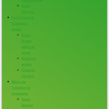
Huiles
d’Encens
Porte-Encens &
Fontaines à
encens
Porte-
Encens
bâtons et
cônes
Brûleurs à
encens
Fontaines
à Encens
Bâtons de
fumigation et
accessoires
Sauge
Blanche,