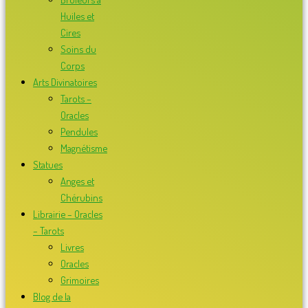
Huiles et
Cires
Soins du
Corps
Arts Divinatoires
Tarots –
Oracles
Pendules
Magnétisme
Statues
Anges et
Chérubins
Librairie – Oracles
– Tarots
Livres
Oracles
Grimoires
Blog de la