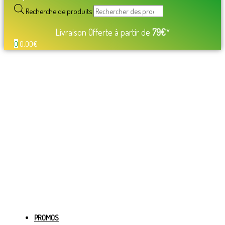
Recherche de produits
Livraison Offerte à partir de
79€
*
0
0,00
€
PROMOS