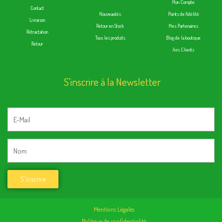
Mon Compte
Contact
Nouveautés
Points de fidélité
Livraison
Retour en Stock
Mes Partenaires
Rétractation
Tous les produits
Blog de la boutique
Retour
Avis Clients
S'inscrire à la Newsletter
Mentions Légales
Politque de confidentialité