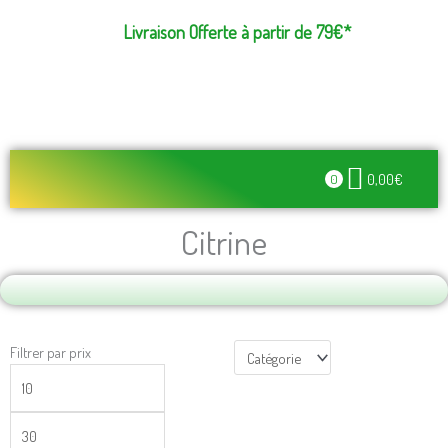
Aller
Livraison Offerte à partir de 79€*
au
contenu
0,00
€
0
Recherche de produits
Lampes de Sel – Fontaines – Feng Shui
Citrine
Prix
Prix
Filtrer par prix
min
max