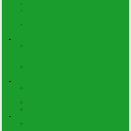
Roll-On
Brûleurs à
Huiles
Diffuseurs
à huiles
Bien Être
Brûleurs à
Huiles et
Cires
Soins du
Corps
Arts Divinatoires
Tarots –
Oracles
Pendules
Magnétisme
Statues
Anges et
Chérubins