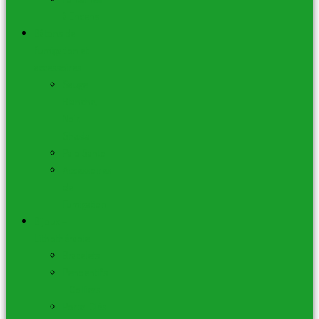
à Encens
Bâtons de
fumigation et
accessoires
Sauge
Blanche,
Noir,
Shasta
Palo Santo
Accessoires
de
Fumigation
Bijoux –
Lithothérapie
Bracelets
Pendentifs
– Colliers
Porte-Clés