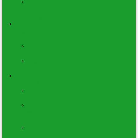
Plaques
de
Rechargement
Lampes de Sel –
Fontaines – Feng
Shui
Lampes
de Sel
Fontaines
à Eau
Huiles
Essentielles Joils
Huiles
Essentielles
Huiles
Mélanges
Wellness
Huiles
Sauna