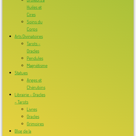
Huiles et
Cires
Soins du
Corps
Arts Divinatoires
Tarots –
Oracles
Pendules
Magnétisme
Statues
Anges et
Chérubins
Librairie – Oracles
– Tarots
Livres
Oracles
Grimoires
Blog de la