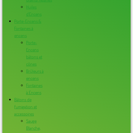
Huiles
d’Encens
Porte-Encens &
Fontaines à
encens
Porte-
Encens
bâtons et
cônes
Brûleurs à
encens
Fontaines
à Encens
Bâtons de
fumigation et
accessoires
Sauge
Blanche,