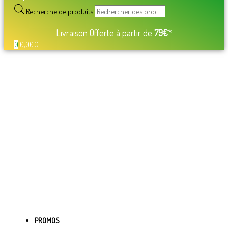
Recherche de produits
Livraison Offerte à partir de
79€
*
0
0,00
€
PROMOS