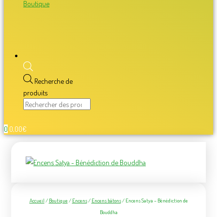
Boutique
Recherche de
produits
0
0,00
€
Accueil
/
Boutique
/
Encens
/
Encens bâtons
/ Encens Satya – Bénédiction de
Bouddha