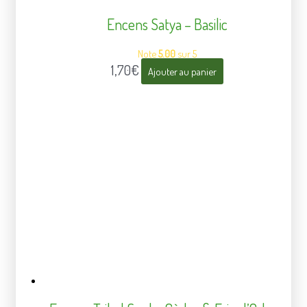
Encens Satya – Basilic
Note
5.00
sur 5
1,70
€
Ajouter au panier