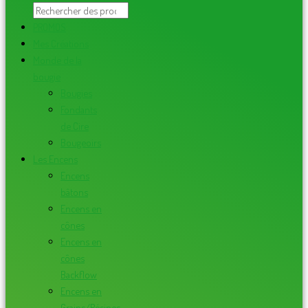
PROMOS
Mes Créations
Monde de la
bougie
Bougies
Fondants
de Cire
Bougeoirs
Les Encens
Encens
bâtons
Encens en
cônes
Encens en
cônes
Backflow
Encens en
Grains/Résines