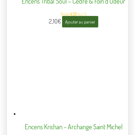
Encens Tribal Soul – Cèdre & Foin d’Odeur
Note
4.50
sur 5
2,10
€
Ajouter au panier
Encens Krishan – Archange Saint Michel