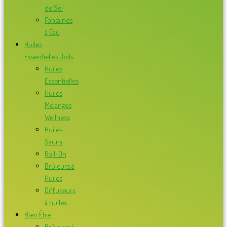
de Sel
Fontaines
à Eau
Huiles
Essentielles Joils
Huiles
Essentielles
Huiles
Mélanges
Wellness
Huiles
Sauna
Roll-On
Brûleurs à
Huiles
Diffuseurs
à huiles
Bien Être
Brûleurs à