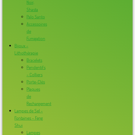
Noir,
Shasta
Palo Santo
Accessoires
de
Fumigation
Bijoux –
Lithothérapie
Bracelets
Pendentifs
– Colliers
Porte-Clés
Plaques
de
Rechargement
Lampes de Sel –
Fontaines – Feng
Shui
Lampes