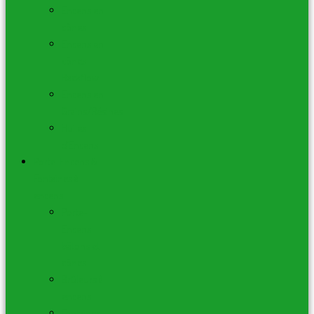
Encens en
cônes
Encens en
cônes
Backflow
Encens en
Grains/Résines
Huiles
d’Encens
Porte-Encens &
Fontaines à
encens
Porte-
Encens
bâtons et
cônes
Brûleurs à
encens
Fontaines