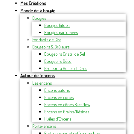
Mes Créations
Monde de la bougie
Bougies
Bougies Rituels
Bougies parfumées
Fondants de Cire
Bougeoirs & Brûleurs
Bougeoirs Cristal de Sel
Bougeoirs Déco
Brûleurs à Huiles et Cires
Autour de l’encens
Les encens
Encens bâtons
Encens en cônes
Encens en cônes Backflow
Encens en Grains/Résines
Huiles d’Encens
Porte-encens
Porte-encens et coffrets en bois