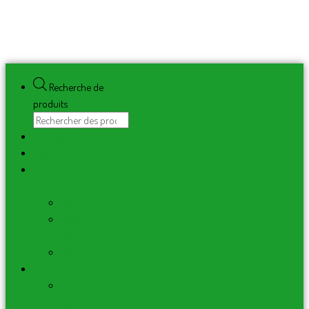
Recherche de
produits
PROMOS
Mes Créations
Monde de la
bougie
Bougies
Fondants
de Cire
Bougeoirs
Les Encens
Encens
bâtons