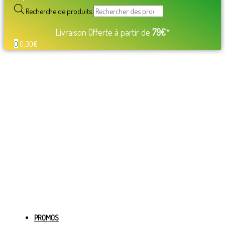
Recherche de produits
Livraison Offerte à partir de
79€
*
0
0,00
€
PROMOS