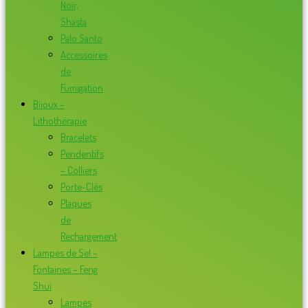
Noir,
Shasta
Palo Santo
Accessoires
de
Fumigation
Bijoux –
Lithothérapie
Bracelets
Pendentifs
– Colliers
Porte-Clés
Plaques
de
Rechargement
Lampes de Sel –
Fontaines – Feng
Shui
Lampes