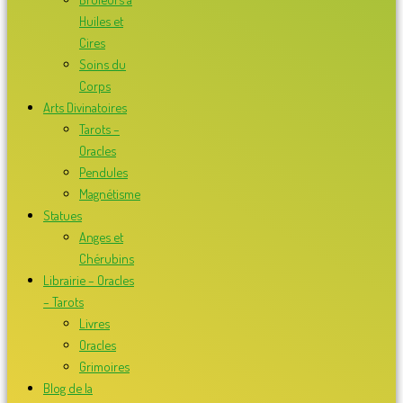
Huiles et
Cires
Soins du
Corps
Arts Divinatoires
Tarots –
Oracles
Pendules
Magnétisme
Statues
Anges et
Chérubins
Librairie – Oracles
– Tarots
Livres
Oracles
Grimoires
Blog de la