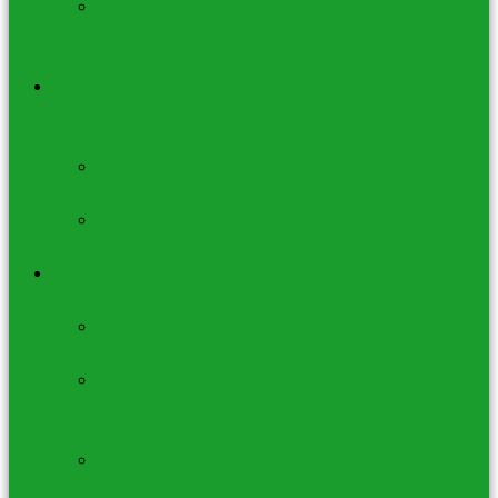
Plaques
de
Rechargement
Lampes de Sel –
Fontaines – Feng
Shui
Lampes
de Sel
Fontaines
à Eau
Huiles
Essentielles Joils
Huiles
Essentielles
Huiles
Mélanges
Wellness
Huiles
Sauna