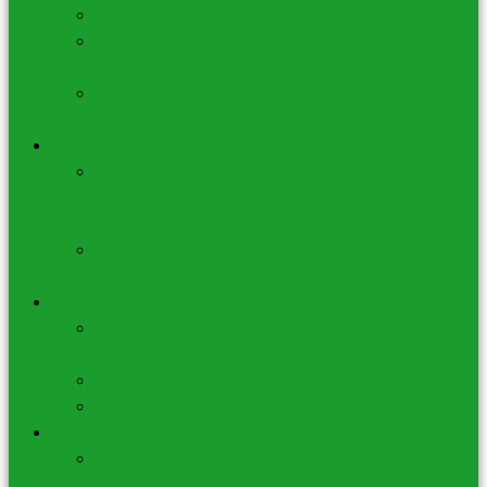
Roll-On
Brûleurs à
Huiles
Diffuseurs
à huiles
Bien Être
Brûleurs à
Huiles et
Cires
Soins du
Corps
Arts Divinatoires
Tarots –
Oracles
Pendules
Magnétisme
Statues
Anges et
Chérubins