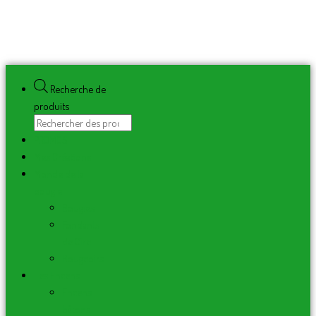
Recherche de
produits
PROMOS
Mes Créations
Monde de la
bougie
Bougies
Fondants
de Cire
Bougeoirs
Les Encens
Encens
bâtons