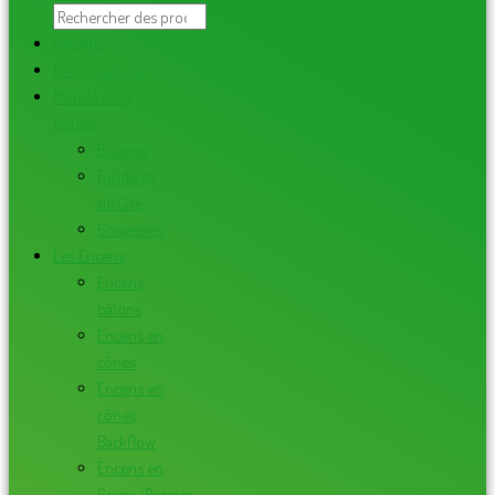
PROMOS
Mes Créations
Monde de la
bougie
Bougies
Fondants
de Cire
Bougeoirs
Les Encens
Encens
bâtons
Encens en
cônes
Encens en
cônes
Backflow
Encens en
Grains/Résines