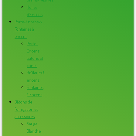
Huiles
d’Encens
Porte-Encens &
Fontaines à
encens
Porte-
Encens
bâtons et
cônes
Brûleurs à
encens
Fontaines
à Encens
Bâtons de
fumigation et
accessoires
Sauge
Blanche,