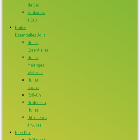
de Sel
Fontaines
à Eau
Huiles
Essentielles Joils
Huiles
Essentielles
Huiles
Mélanges
Wellness
Huiles
Sauna
Roll-On
Brûleurs à
Huiles
Diffuseurs
à huiles
Bien Être
Brûleurs à