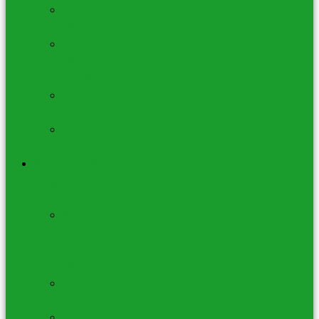
Encens en
cônes
Encens en
cônes
Backflow
Encens en
Grains/Résines
Huiles
d’Encens
Porte-Encens &
Fontaines à
encens
Porte-
Encens
bâtons et
cônes
Brûleurs à
encens
Fontaines