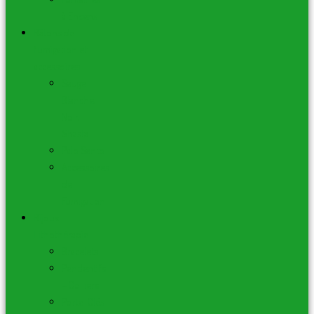
à Encens
Bâtons de
fumigation et
accessoires
Sauge
Blanche,
Noir,
Shasta
Palo Santo
Accessoires
de
Fumigation
Bijoux –
Lithothérapie
Bracelets
Pendentifs
– Colliers
Porte-Clés