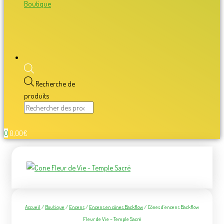
Boutique
Recherche de
produits
0
0,00
€
Accueil
/
Boutique
/
Encens
/
Encens en cônes Backflow
/ Cônes d’encens Backflow
Fleur de Vie – Temple Sacré