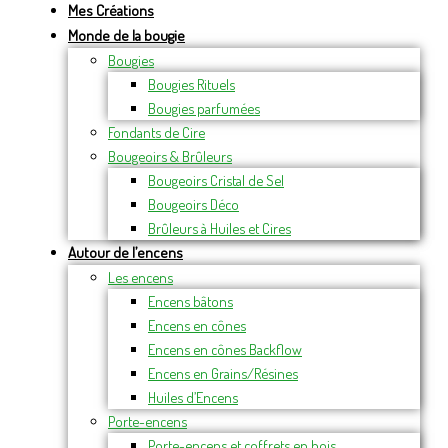
Mes Créations
Monde de la bougie
Bougies
Bougies Rituels
Bougies parfumées
Fondants de Cire
Bougeoirs & Brûleurs
Bougeoirs Cristal de Sel
Bougeoirs Déco
Brûleurs à Huiles et Cires
Autour de l’encens
Les encens
Encens bâtons
Encens en cônes
Encens en cônes Backflow
Encens en Grains/Résines
Huiles d’Encens
Porte-encens
Porte-encens et coffrets en bois